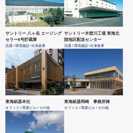
サントリー 八ヶ岳 エージング
サントリー木曽川工場 東海北
セラー6号貯蔵庫
陸地区配送センター
流通 / 環境施設・冷凍倉庫
流通 / 環境施設・冷凍倉庫
東海紙器本社
東海紙器岡崎 事務所棟
オフィス / 商業ビル / その他
オフィス / 商業ビル / その他