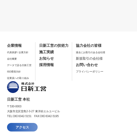
企業情報
日新工営の技術力
協力会社の皆様
施工実績
代表挨拶 / 企業方針
過去にお取引のある会社様
お知らせ
新規取引の会社様
会社概要
採用情報
お問い合わせ
データで語る日新工営
プライバシーポリシー
ISO環境方針
従業員への取り組み
日新工営 本社
〒530-0003
大阪市北区堂島2-3-27 東洋紡エルユービル
TEL（06）6342-5151 FAX（06）6342-5195
アクセス