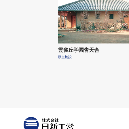
雲雀丘学園告天舎
厚生施設