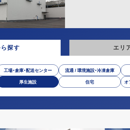
から探す
エリ
工場・倉庫・配送センター
流通 / 環境施設・冷凍倉庫
厚生施設
住宅
オ