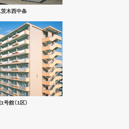
ム茨木西中条
1号館（1区）