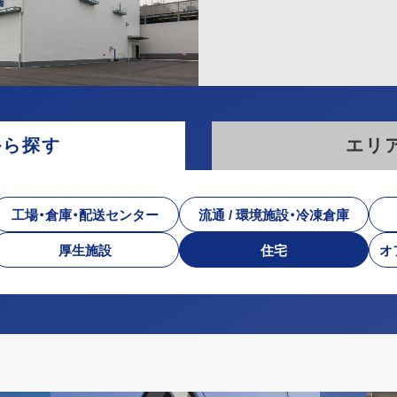
から探す
エリ
工場・倉庫・配送センター
流通 / 環境施設・冷凍倉庫
厚生施設
住宅
オ