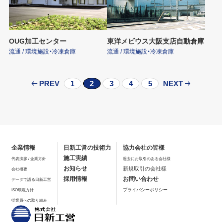
OUG加工センター
東洋メビウス大阪支店自動倉庫
流通 / 環境施設・冷凍倉庫
流通 / 環境施設・冷凍倉庫
PREV
1
2
3
4
5
NEXT
企業情報
日新工営の技術力
協力会社の皆様
施工実績
代表挨拶 / 企業方針
過去にお取引のある会社様
お知らせ
新規取引の会社様
会社概要
採用情報
お問い合わせ
データで語る日新工営
プライバシーポリシー
ISO環境方針
従業員への取り組み